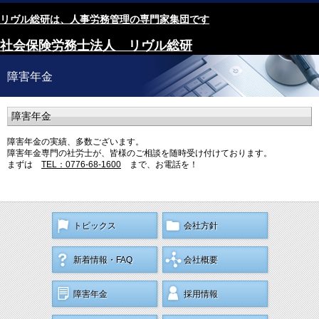
リヴル総研は、人事労務管理の専門家集団です
社会保険労務士法人 リヴル総研
障害年金
障害年金
障害年金の実績、多数ございます。
障害年金専門の社労士が、皆様のご相談を随時受け付けております。
まずは
TEL：0776-68-1600
まで、お電話を！
トピックス
会社方針
新着情報・FAQ
会社概要
障害年金
採用情報